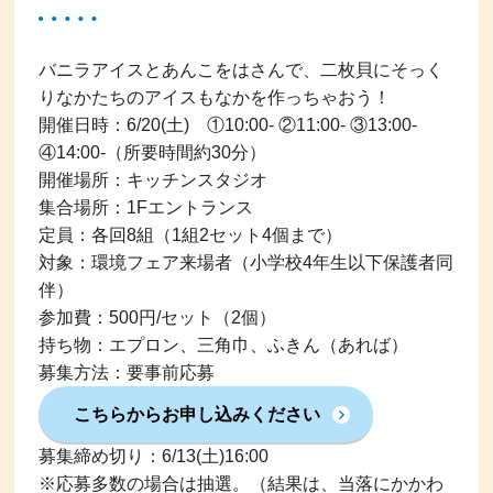
バニラアイスとあんこをはさんで、二枚貝にそっく
りなかたちのアイスもなかを作っちゃおう！
開催日時：6/20(土) ①10:00- ②11:00- ③13:00-
④14:00-（所要時間約30分）
開催場所：キッチンスタジオ
集合場所：1Fエントランス
定員：各回8組（1組2セット4個まで）
対象：環境フェア来場者（小学校4年生以下保護者同
伴）
参加費：500円/セット（2個）
持ち物：エプロン、三角巾、ふきん（あれば）
募集方法：要事前応募
こちらからお申し込みください
募集締め切り：6/13(土)16:00
※応募多数の場合は抽選。（結果は、当落にかかわ