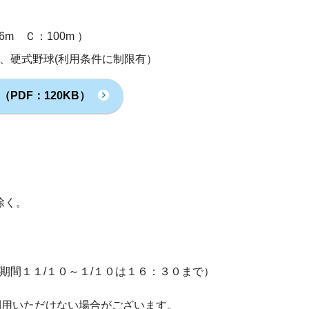
m Ｃ：100m ）
、硬式野球(利用条件に制限有）
PDF：120KB）
除く。
期間１１/１０～１/１０は１６：３０まで）
利用いただけない場合がございます。