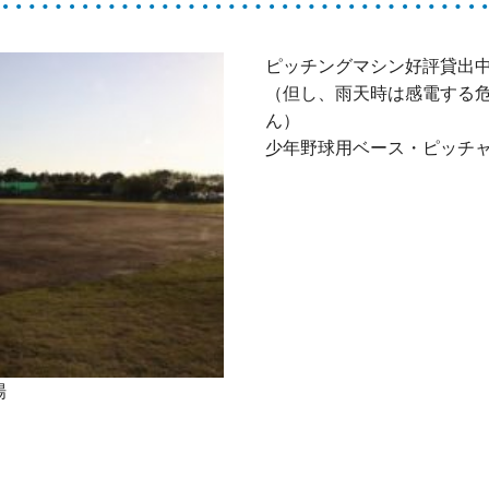
ピッチングマシン好評貸出
（但し、雨天時は感電する
ん）
少年野球用ベース・ピッチ
場