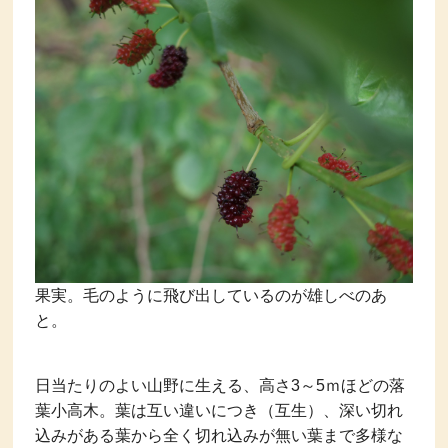
果実。毛のように飛び出しているのが雄しべのあ
と。
日当たりのよい山野に生える、高さ3～5ｍほどの落
葉小高木。葉は互い違いにつき（互生）、深い切れ
込みがある葉から全く切れ込みが無い葉まで多様な