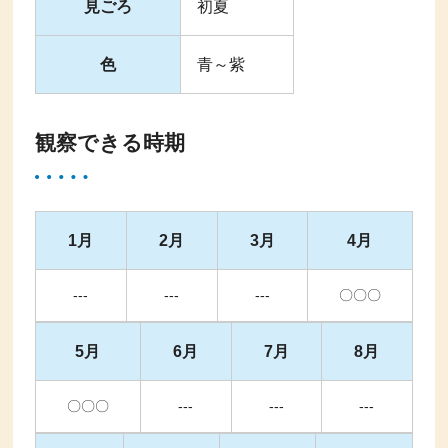
見ごろ
初夏
色
青～紫
観察できる時期
1月
2月
3月
4月
---
---
---
〇〇〇
5月
6月
7月
8月
〇〇〇
---
---
---